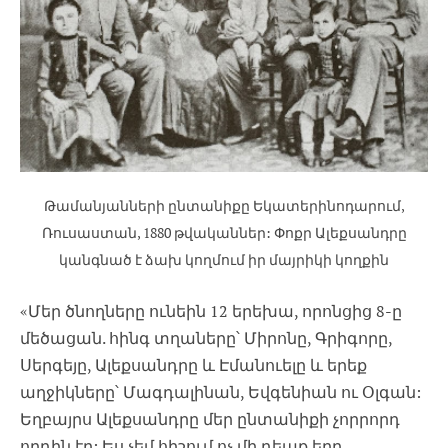
Թամանյանների ընտանիքը Եկատերինոդարում,
Ռուսաստան, 1880 թվականներ: Փոքր Ալեքսանդրը
կանգնած է ձախ կողմում իր մայրիկի կողքին
«Մեր ծնողները ունեին 12 երեխա, որոնցից 8-ը
մեծացան. հինգ տղաները՝ Միրոնը, Գրիգորը,
Սերգեյը, Ալեքսանդրը և Էմանուելը և երեք
աղջիկները՝ Մագդալինան, Եվգենիան ու Օլգան:
Եղբայրս Ալեքսանդրը մեր ընտանիքի չորրորդ
որդին էր: Ես չեմ հիշում ոչ մի դեպք երբ