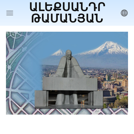
ԱԼԵՔՍԱՆԴՐ
ԹԱՄԱՆՅԱՆ