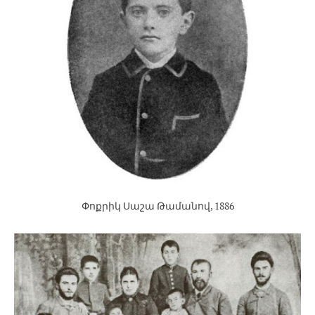
Փոքրիկ Սաշա Թամանով, 1886