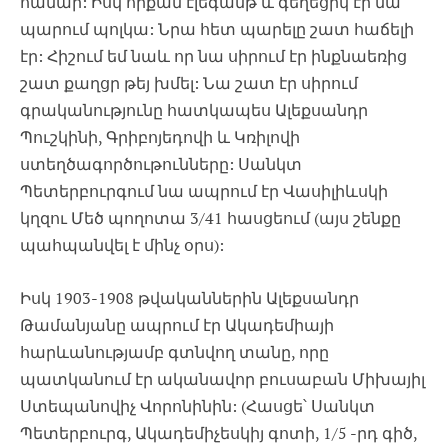
համար: Իսկ որքան էլեգանթ և գեղեցիկ էր նա
պարում պոլկա: Նրա հետ պարելը շատ հաճելի
էր: Հիշում եմ նաև որ նա սիրում էր ինքնաեռից
շատ քաղցր թեյ խմել: Նա շատ էր սիրում
գրականությունը հատկապես Ալեքսանդր
Պուշկինի, Գրիբոյեդովի և Կռիլովի
ստեղծագործութունները: Սանկտ
Պետերբուրգում նա ապրում էր Վասիլիևսկի
կղզու Մեծ պողոտա 3/41 հասցեում (այս շենքը
պահպանվել է մինչ օրս):
Իսկ 1903-1908 թվականներին Ալեքսանդր
Թամանյանը ապրում էր Ակադեմիայի
հարևանությամբ գտնվող տանը, որը
պատկանում էր ականավոր բուսաբան Միխայիլ
Ստեպանովիչ Վորոնինին: (Հասցե՝ Սանկտ
Պետերբուրգ, Ակադեմիչեսկիյ գոտի, 1/5 -րդ գիծ,