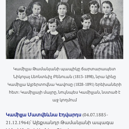
Կամիլլա Թամանյանի պապիկը ճարտարապետ
Նիկոլայ Լեոնտևիչ Բենուան (1813-1898), նրա կինը
Կամիլլա Ալբերտովնա Կավոսը (1828-1891) երեխաների
հետ: Կամիլլայի մայրը, նույնպես Կամիլլան, նստած է
աջ կողմում
Կամիլլա Մատվեևնա Էդվարդս
(04.07.1885-
21.12.1964)՝ Ալեքսանդր Թամանյանի ապագա