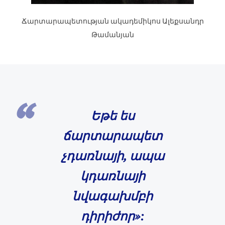
Ճարտարապետության ակադեմիկոս Ալեքսանդր
Թամանյան
Եթե ես
ճարտարապետ
չդառնայի,
ապա
կդառնայի
նվագախմբի
դիրիժոր»: