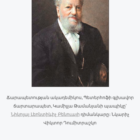
Ճարապետության ակադեմիկոս, Պետերհոֆի գլխավոր
ճարտարապետ, Կամիլլա Թամանյանի պապիկը՝
Նիկոլայ Լեոնտիևիչ Բենուայի
դիմանկարը: Նկարիչ
Վիկտոր Դումիտրաշկո