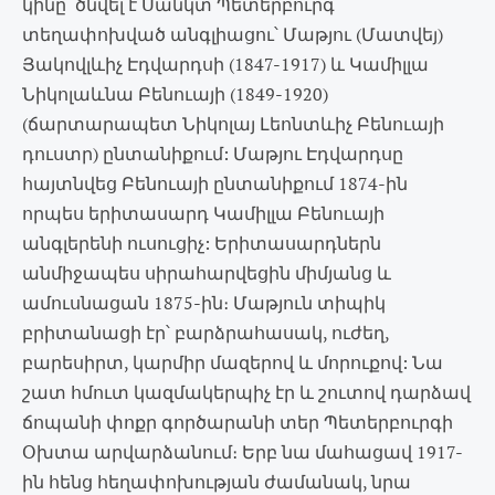
կինը՝ ծնվել է Սանկտ Պետերբուրգ
տեղափոխված անգլիացու՝ Մաթյու (Մատվեյ)
Յակովլևիչ Էդվարդսի (1847-1917) և Կամիլլա
Նիկոլաևնա Բենուայի (1849-1920)
(ճարտարապետ Նիկոլայ Լեոնտևիչ Բենուայի
դուստր) ընտանիքում: Մաթյու Էդվարդսը
հայտնվեց Բենուայի ընտանիքում 1874-ին
որպես երիտասարդ Կամիլլա Բենուայի
անգլերենի ուսուցիչ: Երիտասարդներն
անմիջապես սիրահարվեցին միմյանց և
ամուսնացան 1875-ին։ Մաթյուն տիպիկ
բրիտանացի էր՝ բարձրահասակ, ուժեղ,
բարեսիրտ, կարմիր մազերով և մորուքով: Նա
շատ հմուտ կազմակերպիչ էր և շուտով դարձավ
ճոպանի փոքր գործարանի տեր Պետերբուրգի
Օխտա արվարձանում։ Երբ նա մահացավ 1917-
ին հենց հեղափոխության ժամանակ, նրա