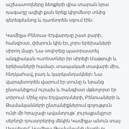
աշխատողները ձեռքերի վրա տարան նրա
դագաղը ավելի քան երեք կիլոմետր տնից
գերեզմանոց և դառնորեն սգում էին:
Կամիլլա Բենուա-Էդվարդսը շատ բարի,
հանգիստ, փխրուն կին էր, չորս երեխաների
սիրող մայր: Նա սովորեց պատրաստել
անգլիական ուտեստներ իր սիրելի Մաթյույի և
երեխաների համար. տապակած տավարի միս,
հնդկահավ, բադ և կարկանդակներ: Նա
վարպետորեն վարում էր տունը և նրանց
ընտանիքում ուրախ և հանգիստ մթնոլորտ էր
տիրում: Մինչ օրս Էդվարդսների, Բենուաների և
Թամանյանների ընտանիքներում գոյություն
ունի մի հրաշալի ավանդույթ՝ յուրաքանչյուր
սերնդի դուստրերից մեկին Կամիլլա անուն տալ:
Այսպիսով՝ Կամիլլա Թամանյանի մայրն ու