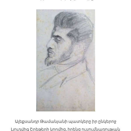
Ալեքսանդր Թամանյանի պատկերը իր ընկերոջ
Լյուդվիգ Շրեթերի կողմից, իրենց ուսումնառության