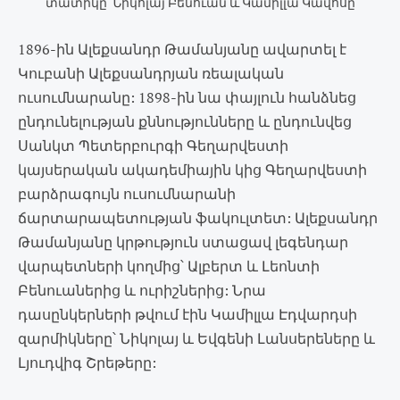
տատիկը՝ Նիկոլայ Բենուան և Կամիլլա Կավոսը
1896-ին Ալեքսանդր Թամանյանը ավարտել է
Կուբանի Ալեքսանդրյան ռեալական
ուսումնարանը: 1898-ին նա փայլուն հանձնեց
ընդունելության քննությունները և ընդունվեց
Սանկտ Պետերբուրգի Գեղարվեստի
կայսերական ակադեմիային կից Գեղարվեստի
բարձրագույն ուսումնարանի
ճարտարապետության ֆակուլտետ: Ալեքսանդր
Թամանյանը կրթություն ստացավ լեգենդար
վարպետների կողմից՝ Ալբերտ և Լեոնտի
Բենուաներից և ուրիշներից: Նրա
դասընկերների թվում էին Կամիլլա Էդվարդսի
զարմիկները՝ Նիկոլայ և Եվգենի Լանսերեները և
Լյուդվիգ Շրեթերը: