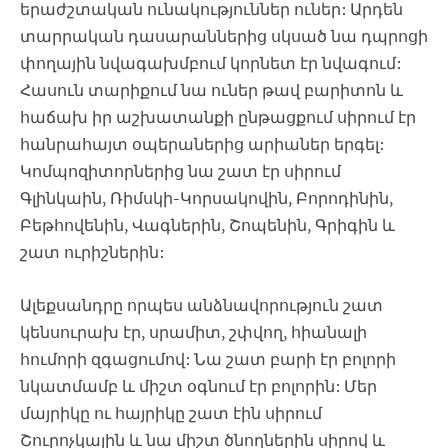
երաժշտական ունակություններ ուներ: Արդեն
տարրական դասարաններից սկսած նա դպրոցի
փողային նվագախմբում կորնետ էր նվագում:
Հասուն տարիքում նա ուներ թավ բարիտոն և
հաճախ իր աշխատանքի ընթացքում սիրում էր
հանրահայտ
օպերաներից արիաներ երգել:
Կոմպոզիտորներից նա շատ էր սիրում
Գլինկաին, Ռիմսկի-Կորսակովին, Բորոդինին,
Բեթհովենին, Վագներին, Շոպենին, Գրիգին և
շատ ուրիշներին:
Ալեքսանդրը որպես անձնավորություն շատ
կենսուրախ էր, սրամիտ, շփվող, հիանալի
հումորի զգացումով: Նա շատ բարի էր բոլորի
նկատմամբ և միշտ օգնում էր բոլորին: Մեր
մայրիկը ու հայրիկը շատ էին սիրում
Շուրոչկային և նա միշտ ծնողներին սիրով և