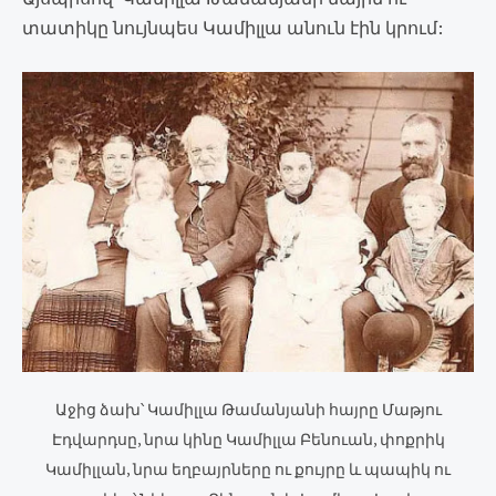
տատիկը նույնպես Կամիլլա անուն էին կրում:
Աջից ձախ՝ Կամիլլա Թամանյանի հայրը Մաթյու
Էդվարդսը, նրա կինը Կամիլլա Բենուան, փոքրիկ
Կամիլլան, նրա եղբայրները ու քույրը և պապիկ ու