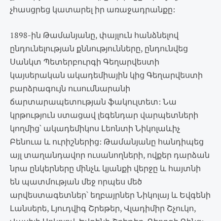
չհասցրեց կատարել իր առաջադրանքը:
1898-ին Թամանյանը, փայլուն հանձնելով
ընդունելության քննությունները, ընդունվեց
Սանկտ Պետերբուրգի Գեղարվեստի
կայսերական ակադեմիային կից Գեղարվեստի
բարձրագույն ուսումնարանի
ճարտարապետության ֆակուլտետ: Նա
կրթություն ստացավ լեգենդար վարպետների
կողմից՝ ակադեմիկոս Լեոնտի Նիկոլաևիչ
Բենուա և ուրիշներից: Թամանյանը հանդիպեց
այլ տաղանդավոր ուսանողների, ովքեր դարձան
նրա ընկերները մինչև կյանքի վերջը և հայտնի
են պատմության մեջ որպես մեծ
արվեստագետներ՝ եղբայրներ Նիկոլայ և Եվգենի
Լանսերե, Լյուդվիգ Շրեթեր, Վլադիմիր Շչուկո,