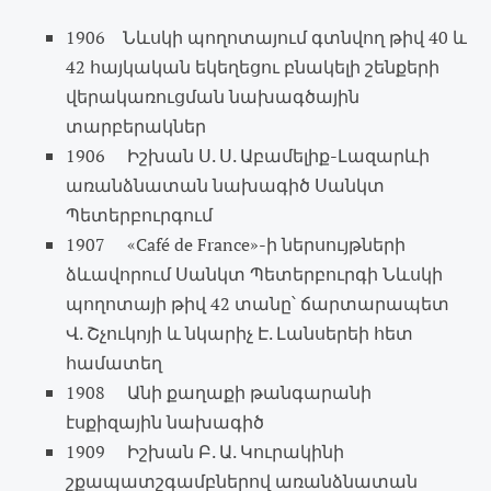
1906 Նևսկի պողոտայում գտնվող թիվ 40 և
42 հայկական եկեղեցու բնակելի շենքերի
վերակառուցման նախագծային
տարբերակներ
1906 Իշխան Ս. Ս. Աբամելիք-Լազարևի
առանձնատան նախագիծ Սանկտ
Պետերբուրգում
1907 «Café de France»-ի ներսույթների
ձևավորում Սանկտ Պետերբուրգի Նևսկի
պողոտայի թիվ 42 տանը՝ ճարտարապետ
Վ. Շչուկոյի և նկարիչ Է. Լանսերեի հետ
համատեղ
1908 Անի քաղաքի թանգարանի
էսքիզային նախագիծ
1909 Իշխան Բ. Ա. Կուրակինի
շքապատշգամբներով առանձնատան