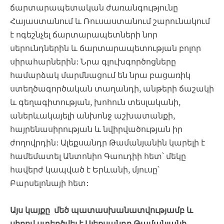
ճարտարապետական ժառանգությունը
Հայաստանում և Ռուսաստանում շարունակում
է ոգեշնչել ճարտարապետների նոր
սերունդներին և ճարտարապետության բոլոր
սիրահարներին: Նրա գլուխգործոցները
համարձակ մարմնացում են նրա բացառիկ
ստեղծագործական տաղանդի, անթերի ճաշակի
և գեղագիտության, խոհուն տեսլականի,
աներևակայելի անխոնջ աշխատանքի,
հայրենասիրության և նվիրվածության իր
ժողովրդին: Ալեքսանդր Թամանյանին կարելի է
համեմատել Անտոնիո Գաուդիի հետ՝ մեկը
հավերժ կապված է Երևանի, մյուսը՝
Բարսելոնայի հետ:
Այս կայքը մեծ պատասխանատվությամբ և
սիրով ստեղծվել է Ալեքսանդր Թամանյանի