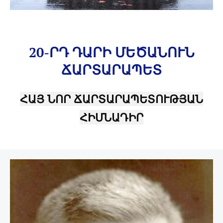
20-ՐԴ ԴԱՐԻ ՄԵԾԱՆՈՒՆ
ՃԱՐՏԱՐԱՊԵՏ
ՀԱՅ ՆՈՐ ՃԱՐՏԱՐԱՊԵՏՈՒԹՅԱՆ
ՀԻՄՆԱԴԻՐ