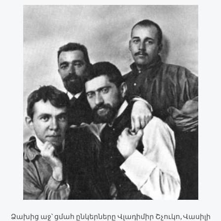
Ձախից աջ՝ ցմահ ընկերները Վլադիմիր Շչուկո, Վասիլի