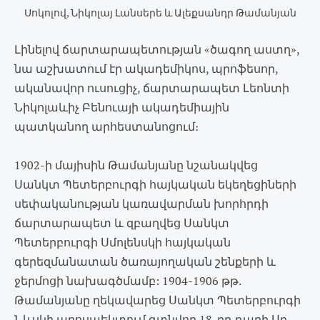
Սոկոլով, Նիկոլայ Լանսերե և Ալեքսանդր Թամանյան
Լինելով ճարտարապետության «ծագող աստղ»,
նա աշխատում էր ակադեմիկոս, պրոֆեսոր,
ականավոր ուսուցիչ, ճարտարապետ Լեոնտի
Նիկոլաևիչ Բենուայի ակադեմիային
պատկանող արհեստանոցում։
1902-ի մայիսին Թամանյանը նշանակվեց
Սանկտ Պետերբուրգի հայկական եկեղեցիների
սեփականության կառավարման խորհրդի
ճարտարապետ և զբաղվեց Սանկտ
Պետերբուրգի Սմոլենսկի հայկական
գերեզմանատան ծառայողական շենքերի և
ջերմոցի նախագծմամբ: 1904-1906 թթ.
Թամանյանը ղեկավարեց Սանկտ Պետերբուրգի
Նևսկի պրոսպեկտում գտնվող 18-րդ դարի Սբ.