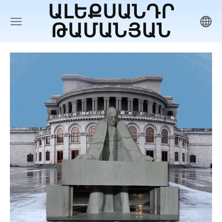
ԱԼԵՔՍԱՆԴՐ
ԹԱՄԱՆՅԱՆ