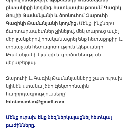
ընտանիքի կողմից, հատկապես թոռան՝ Գագիկ
Յուլիի Թամանյանի և ծոռնուհու՝ Զարուհի
Գագիկի Թամանյանի կողմից:
Մենք, ինքներս
ճարտարապետներ չլինելով, մեկ տարուց ավել
մեր ջանքերով իրականացրել ենք հետաքրքիր և
տքնաջան հետազոտություն Ալեքսանդր
Թամանյանի կյանքի և գործունեության
վերաբերյալ:
Զարուհի և Գագիկ Թամանյանները շատ ուրախ
կլինեն ստանալ ձեր էլեկտրոնային
հաղորդագրությունները՝
infotamanian@gmail.com
Մենք ուրախ ենք ձեզ ներկայացնել հետևյալ
բաժինները.