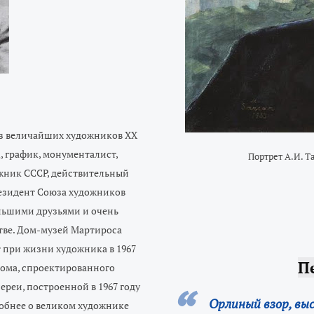
 из величайших художников ХХ
, график, монументалист,
Портрет А.И. Т
ожник СССР, действительный
резидент Союза художников
льшими друзьями и очень
стве. Дом-музей Мартироса
ыт при жизни художника в 1967
П
 дома, спроектированного
ереи, построенной в 1967 году
Орлиный взор, выс
обнее о великом художнике