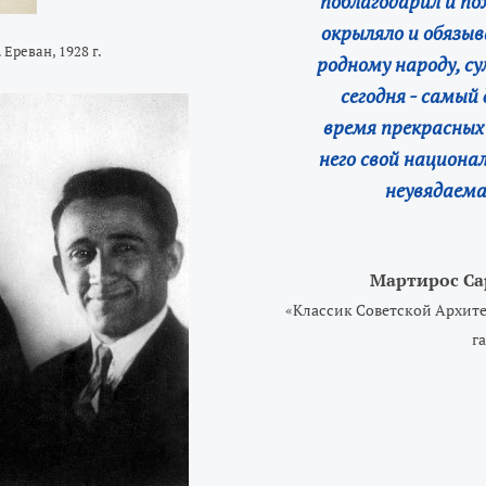
поблагодарил и по
окрыляло и обязыв
Ереван, 1928 г.
родному народу, су
сегодня - самый
время прекрасных 
него свой национа
неувядаема
Мартирос Са
«Классик Советской Архите
г