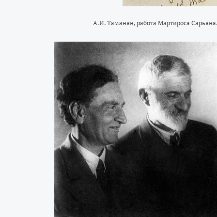
А.И. Таманян, работа Мартиросa Сарьянa. 