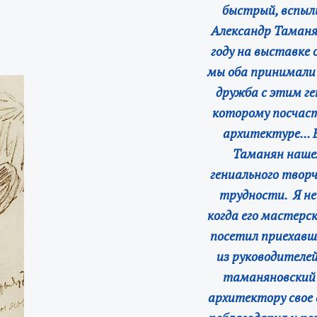
быстрый, вспыл
Александр Таманян
году на выставке
мы оба принимали 
дружба с этим г
которому посчаст
архитектуре... 
Таманян нашел
гениального творч
трудности. Я н
когда его мастерс
посетил приехавш
из руководителей
таманяновский 
архитектору свое в