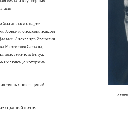
ая семья и круг верных
антами.
о был знаком с царем
ом Горьким, оперным певцом
ьевым. Александр Иванович
ка Мартироса Сарьяна,
ливых семейств Бенуа,
льных людей, с которыми
 из теплых посвящений
Велики
электронной почте: