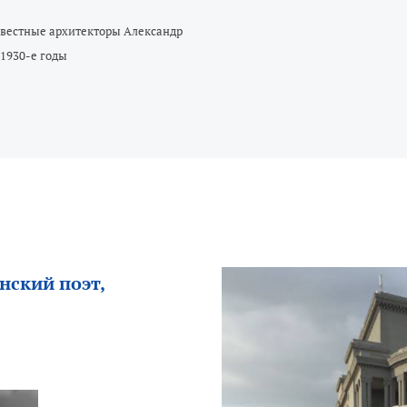
звестные архитекторы Александр
1930-e годы
нский поэт,