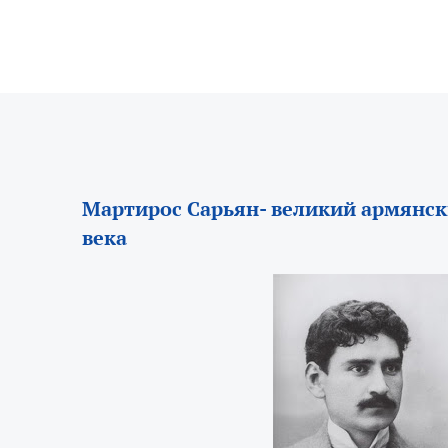
Мартирос Сарьян- великий армянс
века