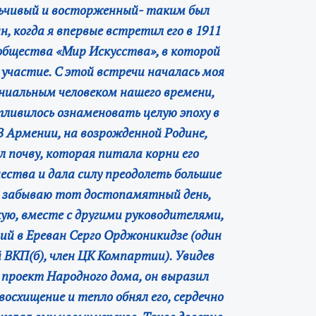
ьчивый и восторженный- таким был
, когда я впервые встретил его в 1911
 общества «Мир Искусства», в которой
участие. С этой встречи началась моя
ениальным человеком нашего времени,
ливилось ознаменовать целую эпоху в
В Армении, на возрожденной Родине,
 почву, которая питала корни его
ества и дала силу преодолеть большие
е забываю тот достопамятный день,
кую, вместе с другими руководителями,
ий в Ереван Серго Орджоникидзе (один
 ВКП(б), член ЦК Компартии). Увидев
проект Народного дома, он выразил
осхищение и тепло обнял его, сердечно