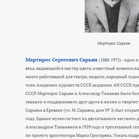
Мартирос Сарьян
Мартирос Сергеевич Сарьян
(1880-1972) - один
века, выдающийся мастер цвета, известный живописец
много работавший для театра, педагог, народный худ
член Академии художеств СССР, академик АН СССР, п
СССР.
Мартирос Сарьян и Александр Таманян были бо
уважали и поддерживали друг друга в жизни и творче
Сарьяна в Ереване (ул. М. Сарьяна, дом № 3) был откр
году. Здание музея состоит из двухэтажного частного
Александром Таманяном в 1929 году и трехэтажной гал
по проекту архитектора Марка Григоряна.
Узнать подр