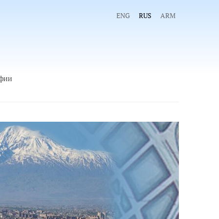
ENG
RUS
ARM
фии