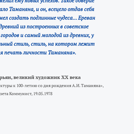
желал ему новых успехов. Такое доверие
ало Таманяна, и он, всецело отдав себя
мел создать подлинные чудеса... Ереван
 древний из построенных в советское
городов и самый молодой из древних, у
льный стиль, стиль, на котором лежит
я печать личности Таманяна».
рьян, великий художник ХХ века
ктуры к 100-летию со дня рождения А.И. Таманяна»,
азета Коммунист, 19.05.1978