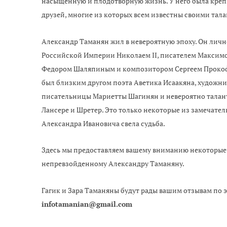
насыщенную и плодотворную жизнь. У него была крепк
друзей, многие из которых всем известны своими тал
Александр Таманян жил в невероятную эпоху. Он личн
Российской Империи Николаем II, писателем Максим
Федором Шаляпиным и композитором Сергеем Прокоф
был близким другом поэта Аветика Исаакяна, художни
писательницы Мариетты Шагинян и невероятно талант
Лансере и Шретер. Это только некоторые из замечате
Александра Ивановича свела судьба.
Здесь мы предоставляем вашему вниманию некоторые
непревзойденному Александру Таманяну.
Гагик и Зара Таманяны будут рады вашим отзывам по 
infotamanian@gmail.com