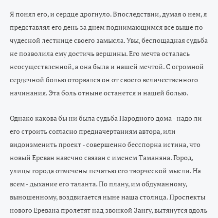
Я понял его, и сердце дрогнуло. Впоследствии, думая о нем, я
представлял его день за днем поднимающимся все выше по
чудесной лестнице своего замысла. Увы, беспощадная судьба
не позволила ему достичь вершины. Его мечта осталась
неосуществленной, а она была и нашей мечтой. С огромной
сердечной болью оторвался он от своего величественного
начинания. Эта боль отныне останется и нашей болью.
Однако какова бы ни была судьба Народного дома - надо ли
его строить согласно предначертаниям автора, или
видоизменить проект - совершенно бесспорна истина, что
новый Ереван навечно связан с именем Таманяна. Город,
улицы города отмечены печатью его творческой мысли. На
всем - дыхание его таланта. По плану, им обдуманному,
выношенному, воздвигается ныне наша столица. Проспекты
нового Еревана пролетят над звонкой Зангу, вытянутся вдоль