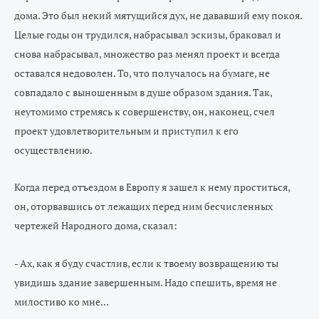
дома. Это был некий мятущийся дух, не дававший ему покоя.
Целые годы он трудился, набрасывал эскизы, браковал и
снова набрасывал, множество раз менял проект и всегда
оставался недоволен. То, что получалось на бумаге, не
совпадало с выношенным в душе образом здания. Так,
неутомимо стремясь к совершенству, он, наконец, счел
проект удовлетворительным и приступил к его
осуществлению.
Когда перед отъездом в Европу я зашел к нему проститься,
он, оторвавшись от лежащих перед ним бесчисленных
чертежей Народного дома, сказал:
- Ах, как я буду счастлив, если к твоему возвращению ты
увидишь здание завершенным. Надо спешить, время не
милостиво ко мне...