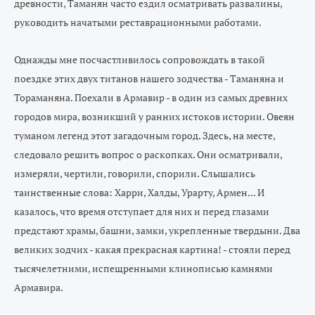
древности, Таманян часто ездил осматривать развалины,
руководить начатыми реставрационными работами.
Однажды мне посчастливилось сопровождать в такой
поездке этих двух титанов нашего зодчества - Таманяна и
Тораманяна. Поехали в Армавир - в один из самых древних
городов мира, возникший у ранних истоков истории. Овеян
туманом легенд этот загадочным город. Здесь, на месте,
следовало решить вопрос о раскопках. Они осматривали,
измеряли, чертили, говорили, спорили. Слышались
таинственные слова: Харри, Халды, Урарту, Армен... И
казалось, что время отступает для них и перед глазами
предстают храмы, башни, замки, укрепленные твердыни. Два
великих зодчих - какая прекрасная картина! - стояли перед
тысячелетними, испещренными клинописью камнями
Армавира.